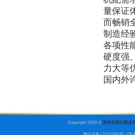
量保证
而畅销
制造经
各项性
硬度强
力大等
国内外
Copyright 2019 ©
滨州市亚沃网业
[鲁ICP备17023395号] [
违