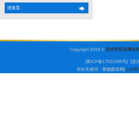
渣浆泵
Copyright 2019 ©
滨州市亚沃网业
[鲁ICP备17023395号] [
违
本站关键词：
聚氨酯筛网
|
山东聚