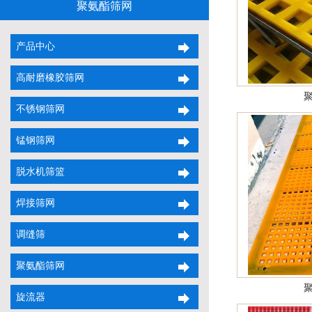
聚氨酯筛网
产品中心
高耐磨橡胶筛网
不锈钢筛网
锰钢筛网
脱水机筛篮
焊接筛网
调缝筛
聚氨酯筛网
旋流器