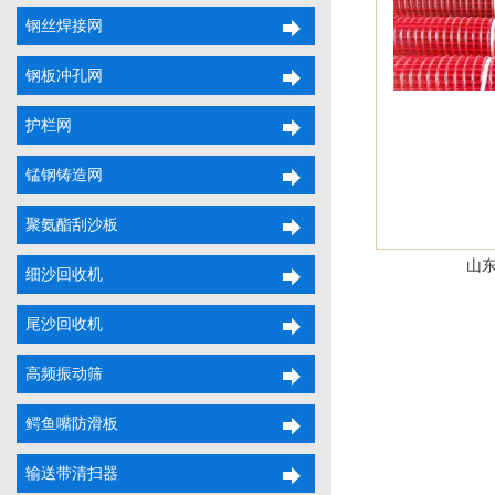
钢丝焊接网
钢板冲孔网
护栏网
锰钢铸造网
聚氨酯刮沙板
山
细沙回收机
尾沙回收机
高频振动筛
鳄鱼嘴防滑板
输送带清扫器