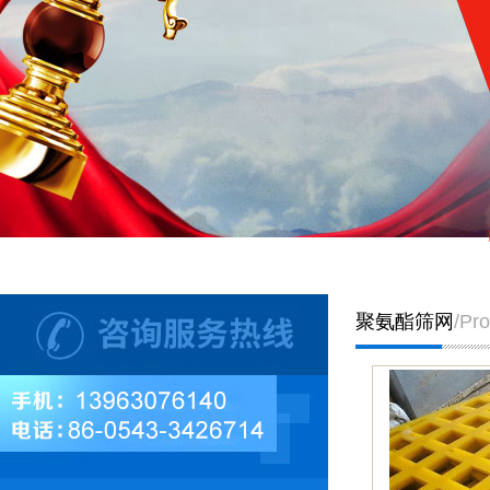
聚氨酯筛网
/Pr