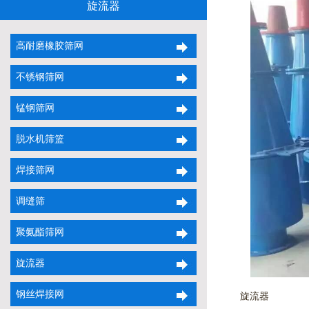
旋流器
高耐磨橡胶筛网
不锈钢筛网
锰钢筛网
脱水机筛篮
焊接筛网
调缝筛
聚氨酯筛网
旋流器
钢丝焊接网
旋流器